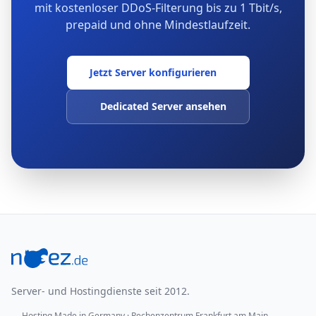
mit kostenloser DDoS-Filterung bis zu 1 Tbit/s,
prepaid und ohne Mindestlaufzeit.
Jetzt Server konfigurieren
Dedicated Server ansehen
Fußbereich
Server- und Hostingdienste seit 2012.
Hosting Made in Germany · Rechenzentrum Frankfurt am Main