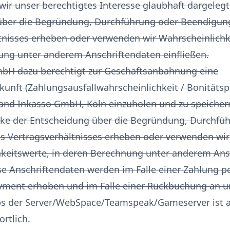
 wir unser berechtigtes Interesse glaubhaft dargeleg
über die Begründung, Durchführung oder Beendigun
tnisses erheben oder verwenden wir Wahrscheinlichke
ng unter anderem Anschriftendaten einfließen.
mbH dazu berechtigt zur Geschäftsanbahnung eine
kunft (Zahlungsausfallwahrscheinlichkeit / Bonitäts
and Inkasso GmbH, Köln einzuholen und zu speicher
cke der Entscheidung über die Begründung, Durchfü
 Vertragsverhältnisses erheben oder verwenden wir
keitswerte, in deren Berechnung unter anderem Ans
se Anschriftendaten werden im Falle einer Zahlung pe
yment erhoben und im Falle einer Rückbuchung an u
ps der Server/WebSpace/Teamspeak/Gameserver ist al
rtlich.