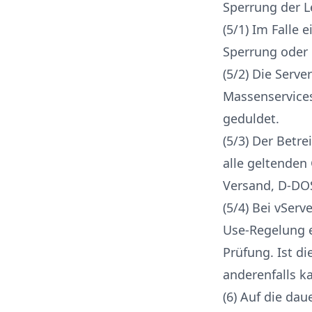
Sperrung der L
(5/1) Im Falle 
Sperrung oder 
(5/2) Die Serve
Massenservices
geduldet.
(5/3) Der Betre
alle geltenden
Versand, D-DOS
(5/4) Bei vServ
Use-Regelung e
Prüfung. Ist di
anderenfalls k
(6) Auf die da