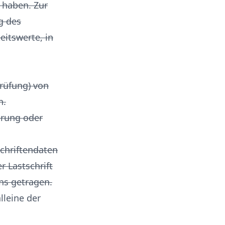
t haben. Zur
g des
itswerte, in
prüfung) von
n.
hrung oder
chriftendaten
r Lastschrift
ns getragen.
leine der