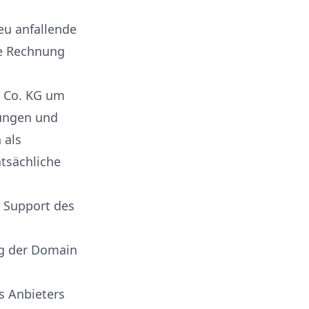
eu anfallende
ie Rechnung
& Co. KG um
mungen und
 als
atsächliche
n Support des
ng der Domain
s Anbieters