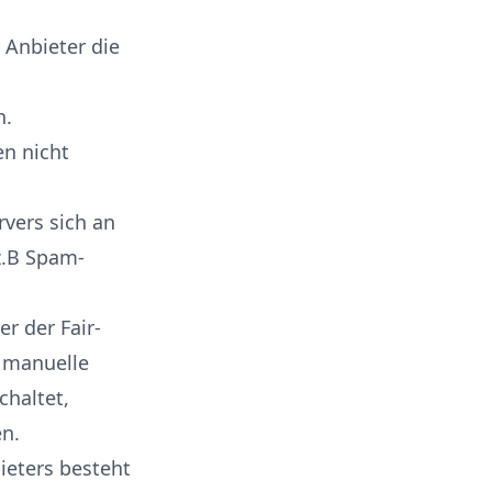
 Anbieter die
n.
en nicht
rvers sich an
z.B Spam-
r der Fair-
 manuelle
chaltet,
en.
ieters besteht