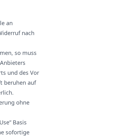
le an
Widerruf nach
ehmen, so muss
 Anbieters
rts und des Vor
ft beruhen auf
rlich.
rierung ohne
-Use“ Basis
e sofortige