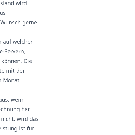
tsland wird
aus
 Wunsch gerne
m auf welcher
e-Servern,
 können. Die
e mit der
m Monat.
 aus, wenn
echnung hat
 nicht, wird das
istung ist für