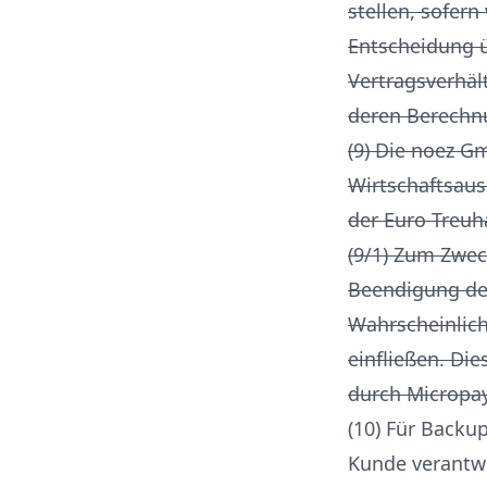
stellen, sofern
Entscheidung 
Vertragsverhäl
deren Berechnu
(9) Die noez G
Wirtschaftsaus
der Euro Treuh
(9/1) Zum Zwe
Beendigung des
Wahrscheinlich
einfließen. Die
durch Micropa
(10) Für Backu
Kunde verantwo