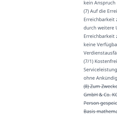
kein Anspruch 
(7) Auf die Er
Erreichbarkeit
durch weitere
Erreichbarkeit
keine Verfügba
Verdienstausfä
(7/1) Kostenfre
Serviceleistun
ohne Ankündig
(8) Zum Zwecke
GmbH & Co. KG,
Person gespeic
Basis mathemat