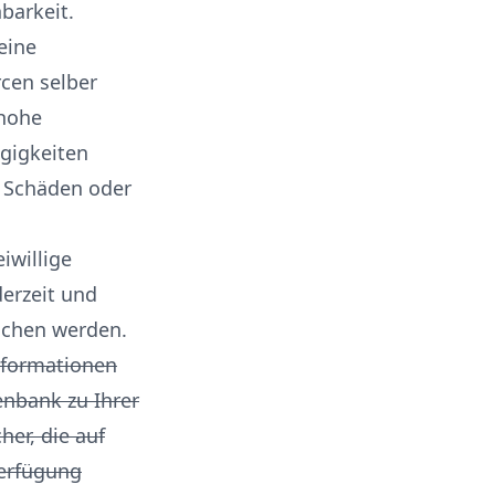
barkeit.
eine
rcen selber
 hohe
ngigkeiten
e Schäden oder
iwillige
derzeit und
ichen werden.
nformationen
enbank zu Ihrer
her, die auf
Verfügung