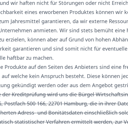
und wir haften nicht für Störungen oder nicht Erreich
reichbarkeit eines erworbenen Produktes können wir k
 zum Jahresmittel garantieren, da wir externe Ressou
 Unternehmen anmieten. Wir sind stets bemüht eine
 zu erzielen, können aber auf Grund von hohen Abhä
rkeit garantieren und sind somit nicht für eventuell
lle haftbar zu machen.
ie Produkte auf den Seiten des Anbieters sind eine fre
g auf welche kein Anspruch besteht. Diese können je
ung gekündigt werden oder aus dem Angebot gestr
 der Kreditprüfung wird uns die Bürgel Wirtschaftsi
 Postfach 500 166, 22701 Hamburg, die in ihrer Dat
herten Adress- und Bonitätsdaten einschließlich solc
isch-statistischer Verfahren ermittelt werden, zur 