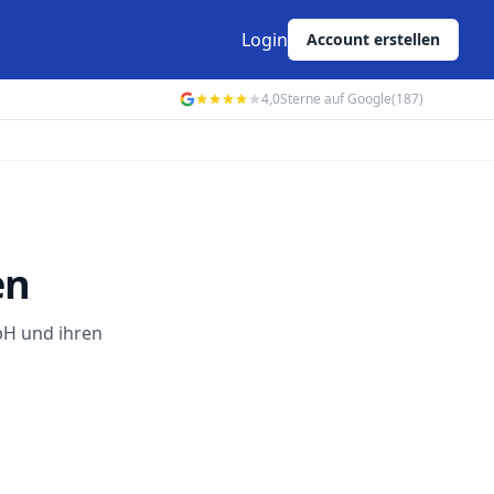
Login
Account erstellen
4,0
Sterne auf Google
(187)
en
bH und ihren